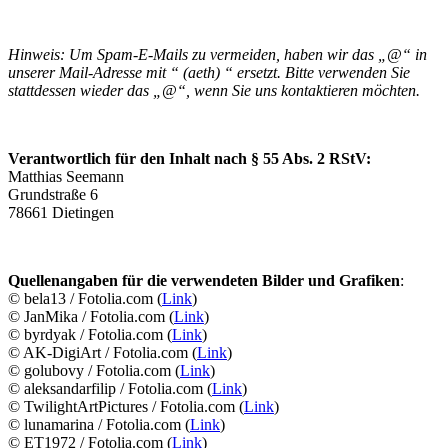
Hinweis: Um Spam-E-Mails zu vermeiden, haben wir das „@“ in
unserer Mail-Adresse mit “ (aeth) “ ersetzt. Bitte verwenden Sie
stattdessen wieder das „@“, wenn Sie uns kontaktieren möchten.
Verantwortlich für den Inhalt nach § 55 Abs. 2 RStV:
Matthias Seemann
Grundstraße 6
78661 Dietingen
Quellenangaben für die verwendeten Bilder und Grafiken
:
© bela13 / Fotolia.com (
Link
)
© JanMika / Fotolia.com (
Link
)
© byrdyak / Fotolia.com (
Link
)
© AK-DigiArt / Fotolia.com (
Link
)
© golubovy / Fotolia.com (
Link
)
© aleksandarfilip / Fotolia.com (
Link
)
© TwilightArtPictures / Fotolia.com (
Link
)
© lunamarina / Fotolia.com (
Link
)
© ET1972 / Fotolia.com (
Link
)