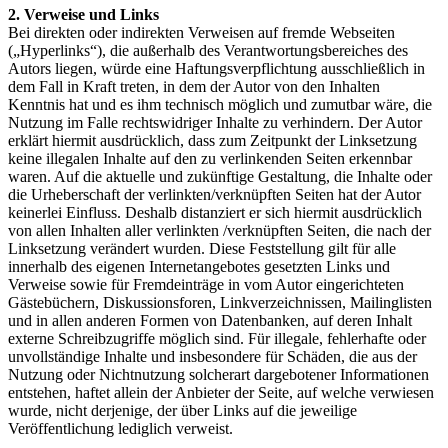
2. Verweise und Links
Bei direkten oder indirekten Verweisen auf fremde Webseiten
(„Hyperlinks“), die außerhalb des Verantwortungsbereiches des
Autors liegen, würde eine Haftungsverpflichtung ausschließlich in
dem Fall in Kraft treten, in dem der Autor von den Inhalten
Kenntnis hat und es ihm technisch möglich und zumutbar wäre, die
Nutzung im Falle rechtswidriger Inhalte zu verhindern. Der Autor
erklärt hiermit ausdrücklich, dass zum Zeitpunkt der Linksetzung
keine illegalen Inhalte auf den zu verlinkenden Seiten erkennbar
waren. Auf die aktuelle und zukünftige Gestaltung, die Inhalte oder
die Urheberschaft der verlinkten/verknüpften Seiten hat der Autor
keinerlei Einfluss. Deshalb distanziert er sich hiermit ausdrücklich
von allen Inhalten aller verlinkten /verknüpften Seiten, die nach der
Linksetzung verändert wurden. Diese Feststellung gilt für alle
innerhalb des eigenen Internetangebotes gesetzten Links und
Verweise sowie für Fremdeinträge in vom Autor eingerichteten
Gästebüchern, Diskussionsforen, Linkverzeichnissen, Mailinglisten
und in allen anderen Formen von Datenbanken, auf deren Inhalt
externe Schreibzugriffe möglich sind. Für illegale, fehlerhafte oder
unvollständige Inhalte und insbesondere für Schäden, die aus der
Nutzung oder Nichtnutzung solcherart dargebotener Informationen
entstehen, haftet allein der Anbieter der Seite, auf welche verwiesen
wurde, nicht derjenige, der über Links auf die jeweilige
Veröffentlichung lediglich verweist.