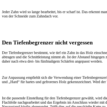
Jeder Zahn wird so lange bearbeitet, bis er scharf ist. Das erkennt 
von der Schneide zum Zahndach vor.
Den Tiefenbegrenzer nicht vergessen
Der Tiefenbegrenzer bestimmt, wie tief ein Zahn in das Holz einschn
abtragen und die Schnittleistung nimmt ab. Ist der Abstand hingegen z
daher nach etwa drei- bis fünfmaligem Schärfen angepasst werden.
Zur Anpassung empfiehlt sich die Verwendung einer Tiefenbegrenzerleh
und „Hard“ für hartes und gefrorenes Holz gekennzeichnet. Wird der T
Ist die passende Einstellung für den Tiefenbegrenzer gewählt, wird di
Flachfeile nachgearbeitet und das Ergebnis im Anschluss wieder mit de
Neuzustand häufig abgerundet. Trifft dies auf die geschärfte Kette 