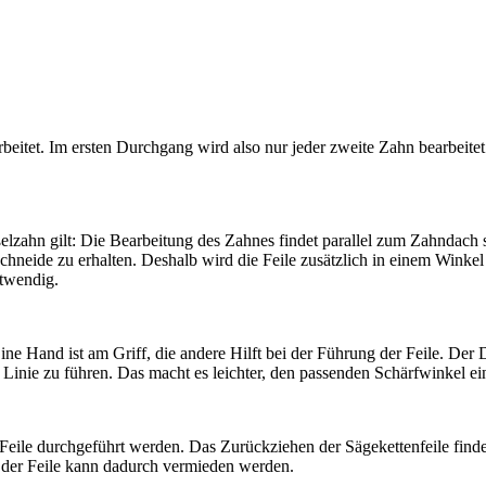
eitet. Im ersten Durchgang wird also nur jeder zweite Zahn bearbeitet
zahn gilt: Die Bearbeitung des Zahnes findet parallel zum Zahndach st
schneide zu erhalten. Deshalb wird die Feile zusätzlich in einem Wink
otwendig.
e Hand ist am Griff, die andere Hilft bei der Führung der Feile. Der Da
 Linie zu führen. Das macht es leichter, den passenden Schärfwinkel ei
Feile durchgeführt werden. Das Zurückziehen der Sägekettenfeile find
ß der Feile kann dadurch vermieden werden.