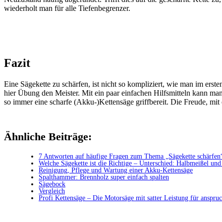
wiederholt man für alle Tiefenbegrenzer.
Fazit
Eine Sägekette zu schärfen, ist nicht so kompliziert, wie man im er
hier Übung den Meister. Mit ein paar einfachen Hilfsmitteln kann man
so immer eine scharfe (Akku-)Kettensäge griffbereit. Die Freude, mit 
Ähnliche Beiträge:
7 Antworten auf häufige Fragen zum Thema „Sägekette schärfen
Welche Sägekette ist die Richtige – Unterschied: Halbmeißel und
Reinigung, Pflege und Wartung einer Akku-Kettensäge
Spalthammer: Brennholz super einfach spalten
Sägebock
Vergleich
Profi Kettensäge – Die Motorsäge mit satter Leistung für anspruc