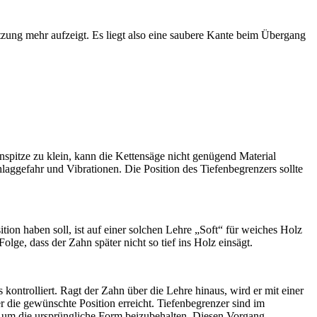
etzung mehr aufzeigt. Es liegt also eine saubere Kante beim Übergang
spitze zu klein, kann die Kettensäge nicht genügend Material
hlaggefahr und Vibrationen. Die Position des Tiefenbegrenzers sollte
ion haben soll, ist auf einer solchen Lehre „Soft“ für weiches Holz
ge, dass der Zahn später nicht so tief ins Holz einsägt.
kontrolliert. Ragt der Zahn über die Lehre hinaus, wird er mit einer
r die gewünschte Position erreicht. Tiefenbegrenzer sind im
n, um die ursprüngliche Form beizubehalten. Diesen Vorgang