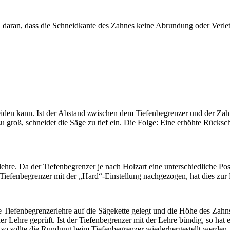
man daran, dass die Schneidkante des Zahnes keine Abrundung oder Verl
eiden kann. Ist der Abstand zwischen dem Tiefenbegrenzer und der Zahn
u groß, schneidet die Säge zu tief ein. Die Folge: Eine erhöhte Rücksc
re. Da der Tiefenbegrenzer je nach Holzart eine unterschiedliche Posit
iefenbegrenzer mit der „Hard“-Einstellung nachgezogen, hat dies zur Fol
e Tiefenbegrenzerlehre auf die Sägekette gelegt und die Höhe des Zahns 
r Lehre geprüft. Ist der Tiefenbegrenzer mit der Lehre bündig, so hat e
zu, so sollte die Rundung beim Tiefenbegrenzer wiederhergestellt werde